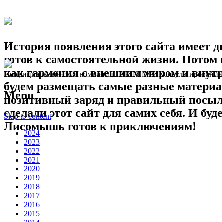
История появления этого сайта имеет 
готов к самостоятельной жизни. Потом
как гармония с внешним миром и внутр
Неофициальный сайт компании "АКСИМА: Консультирование,
будем размещать самые разные материа
Menu
позитивный заряд и правильный посыл;
сделали этот сайт для самих себя. И буд
Skip to content
Лисомышь готов к приключениям!
2024
2023
2022
2021
2020
2019
2018
2017
2016
2015