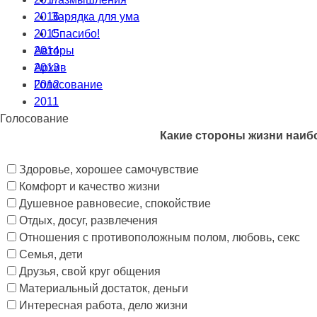
2016
Зарядка для ума
2015
Спасибо!
2014
Авторы
2013
Архив
2012
Голосование
2011
Голосование
Какие стороны жизни наибо
Здоровье, хорошее самочувствие
Комфорт и качество жизни
Душевное равновесие, спокойствие
Отдых, досуг, развлечения
Отношения с противоположным полом, любовь, секс
Семья, дети
Друзья, свой круг общения
Материальный достаток, деньги
Интересная работа, дело жизни