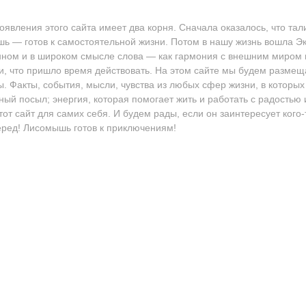
оявления этого сайта имеет два корня. Сначала оказалось, что т
ь — готов к самостоятельной жизни. Потом в нашу жизнь вошла Эк
ном и в широком смысле слова — как гармония с внешним миром 
, что пришло время действовать. На этом сайте мы будем разме
. Факты, события, мысли, чувства из любых сфер жизни, в которых
ный посыл; энергия, которая помогает жить и работать с радостью
тот сайт для самих себя. И будем рады, если он заинтересует кого-
еред! Лисомышь готов к приключениям!
ние, Исследования, Тренинги"