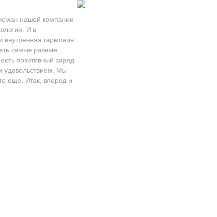
алисман нашей компании
ология. И в
и внутренняя гармония.
щать самые разные
 есть позитивный заряд
 и удовольствием. Мы
то еще. Итак, вперед и