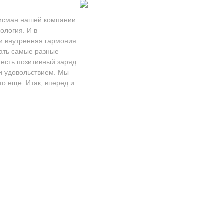
алисман нашей компании
ология. И в
и внутренняя гармония.
щать самые разные
 есть позитивный заряд
 и удовольствием. Мы
то еще. Итак, вперед и