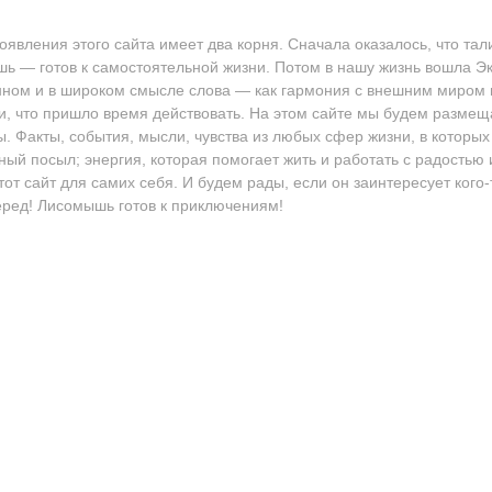
оявления этого сайта имеет два корня. Сначала оказалось, что т
ь — готов к самостоятельной жизни. Потом в нашу жизнь вошла Эк
ном и в широком смысле слова — как гармония с внешним миром 
, что пришло время действовать. На этом сайте мы будем разме
. Факты, события, мысли, чувства из любых сфер жизни, в которых
ный посыл; энергия, которая помогает жить и работать с радостью
тот сайт для самих себя. И будем рады, если он заинтересует кого-
еред! Лисомышь готов к приключениям!
ние, Исследования, Тренинги"