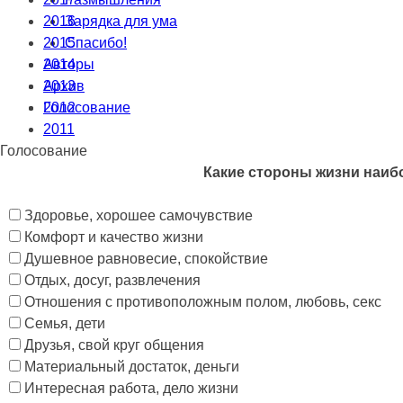
2016
Зарядка для ума
2015
Спасибо!
2014
Авторы
2013
Архив
2012
Голосование
2011
Голосование
Какие стороны жизни наибо
Здоровье, хорошее самочувствие
Комфорт и качество жизни
Душевное равновесие, спокойствие
Отдых, досуг, развлечения
Отношения с противоположным полом, любовь, секс
Семья, дети
Друзья, свой круг общения
Материальный достаток, деньги
Интересная работа, дело жизни