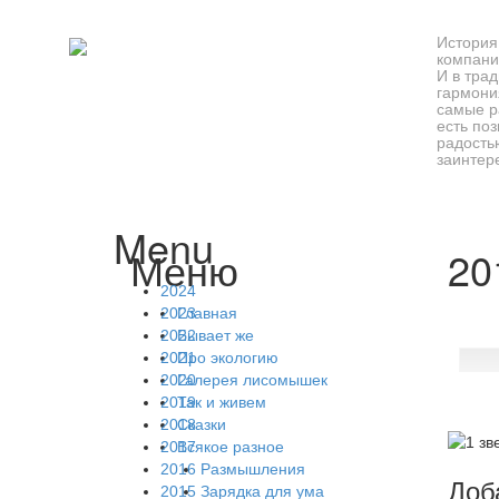
История
компани
И в тра
гармони
самые р
есть по
радость
заинтер
Неофициальный сайт компании "АКСИМА: Консультирование, Иссл
Menu
Меню
20
Skip to content
2024
2023
Главная
2022
Бывает же
2021
Про экологию
2020
Галерея лисомышек
2019
Так и живем
2018
Сказки
2017
Всякое разное
2016
Размышления
Доб
2015
Зарядка для ума