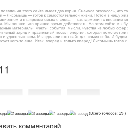
 появления этого сайта имеет два корня. Сначала оказалось, что 
и – Лисомышь — готов к самостоятельной жизни. Потом в нашу жиз
диционном и в широком смысле слова — как гармония с внешним м
я. Мы поняли, что пришло время действовать. На этом сайте мы б
азные материалы. Факты, события, мысли, чувства из любых сфер 
зитивный заряд и правильный посыл; энергия, которая помогает жит
ю и удовольствием. Мы сделали этот сайт для самих себя. И будем
есует кого-то еще. Итак, вперед и только вперед! Лисомышь готов 
едования, Тренинги"
11
(Всего голосов:
15
)
авить комментарий