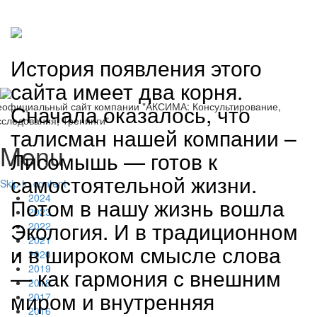
История появления этого
сайта имеет два корня.
Сначала оказалось, что
еофициальный сайт компании "АКСИМА: Консультирование,
следования, Тренинги"
талисман нашей компании –
Menu
Лисомышь — готов к
самостоятельной жизни.
Skip to content
2024
Потом в нашу жизнь вошла
2023
Экология. И в традиционном
2022
2021
и в широком смысле слова
2020
2019
— как гармония с внешним
2018
миром и внутренняя
2017
2016