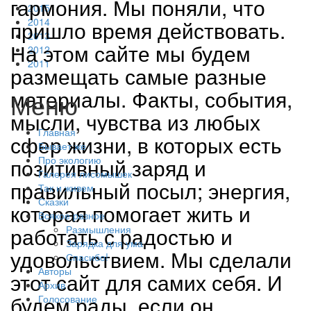
гармония. Мы поняли, что
2015
2014
пришло время действовать.
2013
На этом сайте мы будем
2012
2011
размещать самые разные
материалы. Факты, события,
Меню
мысли, чувства из любых
Главная
сфер жизни, в которых есть
Бывает же
позитивный заряд и
Про экологию
Галерея лисомышек
правильный посыл; энергия,
Так и живем
Сказки
которая помогает жить и
Всякое разное
работать с радостью и
Размышления
Зарядка для ума
удовольствием. Мы сделали
Спасибо!
Авторы
этот сайт для самих себя. И
Архив
будем рады, если он
Голосование