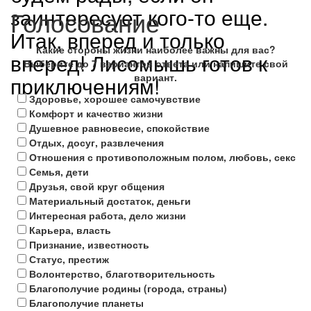
заинтересует кого-то еще.
Голосование
Итак, вперед и только
Какие стороны жизни наиболее важны для вас?
вперед! Лисомышь готов к
Выберите до 7 вариантов ответа или напишите свой
вариант.
приключениям!
Здоровье, хорошее самочувствие
Комфорт и качество жизни
Душевное равновесие, спокойствие
Отдых, досуг, развлечения
Отношения с противоположным полом, любовь, секс
Семья, дети
Друзья, свой круг общения
Материальный достаток, деньги
Интересная работа, дело жизни
Карьера, власть
Признание, известность
Статус, престиж
Волонтерство, благотворительность
Благополучие родины (города, страны)
Благополучие планеты